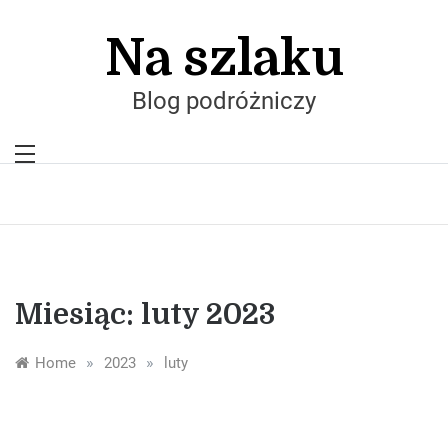
Skip
to
Na szlaku
content
Blog podróżniczy
Miesiąc:
luty 2023
»
»
Home
2023
luty