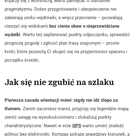
kojarzy się z wolnością, warto pamiętać o odrobinie
pragmatyzmu. Dobre przygotowanie i ubezpieczenie nie
zabierają uroku wędrówki, a wręcz przeciwnie – pozwalają
cieszyć się widokami
bez cienia obaw o nieprzewidziane
wydatki
. Warto też zaplanować punkty odpoczynku, sprawdzić
prognozę pogody i zgłosić plan trasy znajomym – proste
kroki, które pozwolą Ci skupić się na przyjemności spaceru i
początku ścieżki.
Jak się nie zgubić na szlaku
Pierwsza zasada orientacji mówi: nigdy nie idź ślepo za
tłumem.
Zanim zaczniesz marsz, przyjrzyj się legendzie mapy,
zwróć uwagę na wysokościomierz i zlokalizuj punkty
charakterystyczne. Nawet w erze
GPS
warto umieć znaleźć
północ bez elektroniki. Kompas pokaże prawdziwy kierunek, a