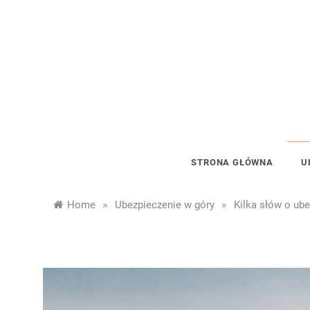
Skip
to
content
STRONA GŁÓWNA
U
»
»
Home
Ubezpieczenie w góry
Kilka słów o ub