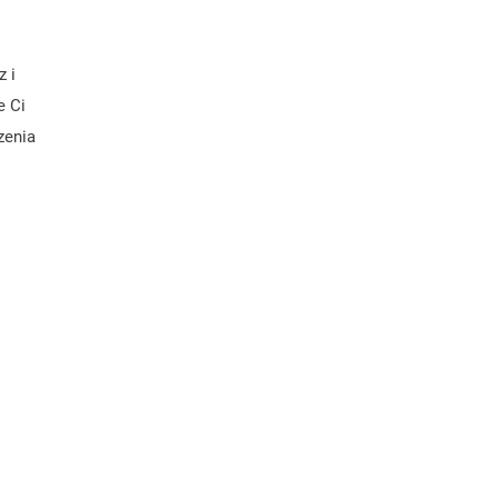
z i
e Ci
zenia