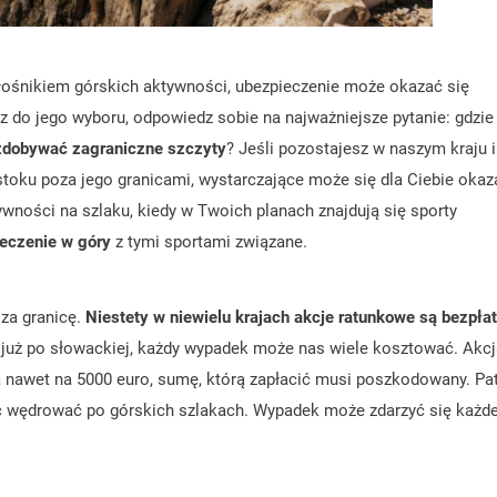
łośnikiem górskich aktywności, ubezpieczenie może okazać się
z do jego wyboru, odpowiedz sobie na najważniejsze pytanie: gdzie
zdobywać zagraniczne szczyty
? Jeśli pozostajesz w naszym kraju i
stoku poza jego granicami, wystarczające może się dla Ciebie okaz
wności na szlaku, kiedy w Twoich planach znajdują się sporty
eczenie w góry
z tymi sportami związane.
 za granicę.
Niestety w niewielu krajach akcje ratunkowe są bezpłat
ale już po słowackiej, każdy wypadek może nas wiele kosztować. Akc
nawet na 5000 euro, sumę, którą zapłacić musi poszkodowany. Pa
 wędrować po górskich szlakach. Wypadek może zdarzyć się każd