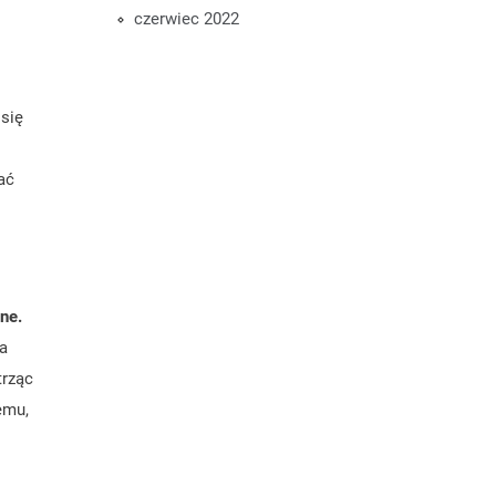
czerwiec 2022
 się
ać
ne.
ja
trząc
emu,